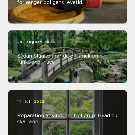
forlænger boligens levetid
29. august 2025
Sådan planlægger du en smuk og
funktionel have
11. juli 2025
Reparation af vinduer i Hellerup: Hvad du
skal vide