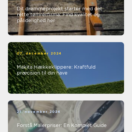
Dit drømmeprojekt starter med det
rette tømrerfirma: Find kvalitet og
pålidelighed her
07. december 2024
Makita Hækkeklippere: Kraftfuld
præcision til din have
21. november 2024
Forstå Malerpriser: En Komplet Guide