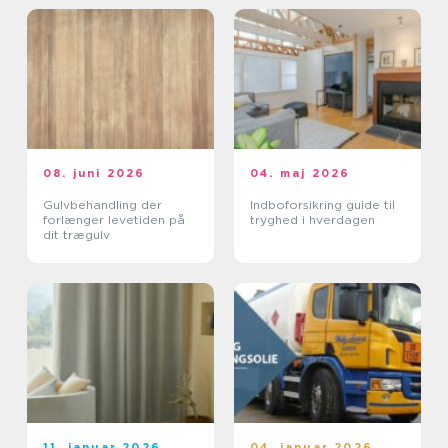
08. juni 2026
04. maj 2026
Gulvbehandling der
Indboforsikring guide til
forlænger levetiden på
tryghed i hverdagen
dit trægulv
11. januar 2026
04. januar 2026