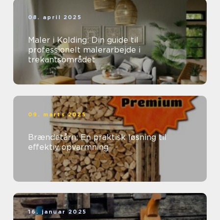
08. april 2025
Maler i Kolding: Din guide til
professionelt malerarbejde i
trekantsområdet
09. marts 2025
Brændetårn: En praktisk løsning til
effektiv opvarmning
16. januar 2025