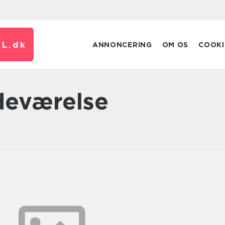
L.
dk
ANNONCERING
OM OS
COOKI
adeværelse