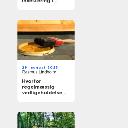
investering i
virksomhedens
udtryk
29. august 2025
Rasmus Lindholm
Hvorfor
regelmæssig
vedligeholdelse
forlænger
boligens levetid