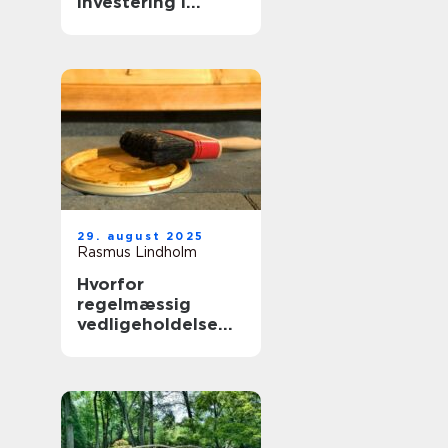
investering i
virksomhedens
udtryk
29. august 2025
Rasmus Lindholm
Hvorfor
regelmæssig
vedligeholdelse
forlænger
boligens levetid