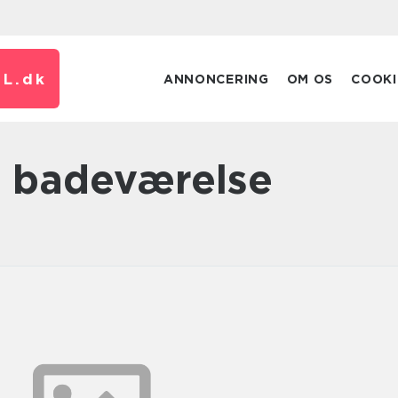
L.
dk
ANNONCERING
OM OS
COOKI
g badeværelse