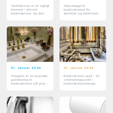
Ventilatoren er et vigtigt
Glasvægge til
element i ethvert
badeværelset En
badeværelse, da den
æstetisk og funktionel
hjælper med at forbedre
løsning til dit
luftcirkulationen og
badeværelse
fjerne overskydende
damp og fugt
01. januar 2024
01. januar 2024
Vinylgulv er en populær
Badeværelse spejl – en
gulvløsning til
omdrejningspunkt i
badeværelser på grund
badeværelsesdesign
af dens holdbarhed,
vandbestandighed og
æstetiske appel