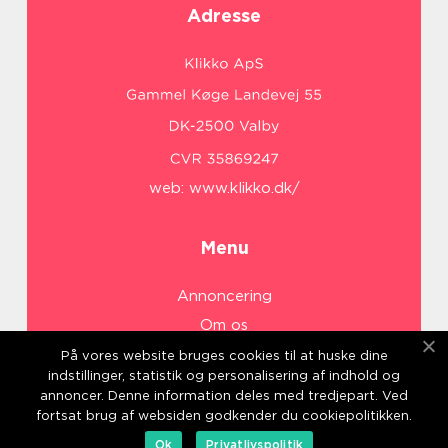
Adresse
web:
www.klikko.dk/
Menu
Annoncering
Om os
Cookies
På vores website bruges cookies til at huske dine
indstillinger, statistik og personalisering af indhold og
Kontakt os
annoncer. Denne information deles med tredjepart. Ved
Sitemap
fortsat brug af websiden godkender du cookiepolitikken.
Ok
Privatlivspolitik