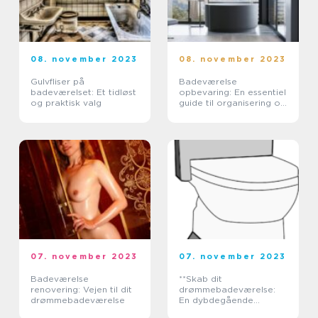
08. november 2023
08. november 2023
Gulvfliser på
Badeværelse
badeværelset: Et tidløst
opbevaring: En essentiel
og praktisk valg
guide til organisering og
optimering af dit
badeværelse
07. november 2023
07. november 2023
Badeværelse
**Skab dit
renovering: Vejen til dit
drømmebadeværelse:
drømmebadeværelse
En dybdegående
guidesæt til boligejere**