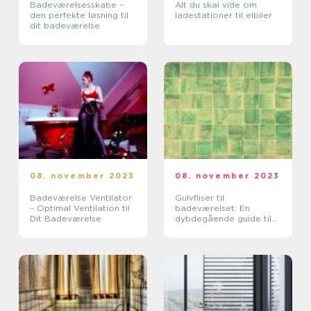
Badeværelsesskabe –
Alt du skal vide om
den perfekte løsning til
ladestationer til elbiler
dit badeværelse
08. november 2023
08. november 2023
Badeværelse Ventilator
Gulvfliser til
– Optimal Ventilation til
badeværelset: En
Dit Badeværelse
dybdegående guide til
valg og historisk
udvikling