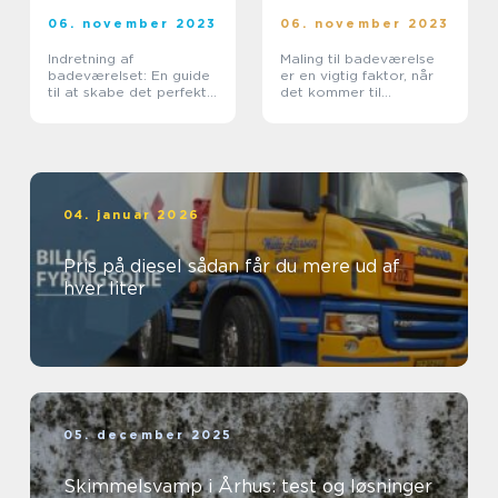
06. november 2023
06. november 2023
Indretning af
Maling til badeværelse
badeværelset: En guide
er en vigtig faktor, når
til at skabe det perfekte
det kommer til
rum
vedligeholdelse og
opgradering af et
badeværelse
04. januar 2026
Pris på diesel sådan får du mere ud af
hver liter
05. december 2025
Skimmelsvamp i Århus: test og løsninger