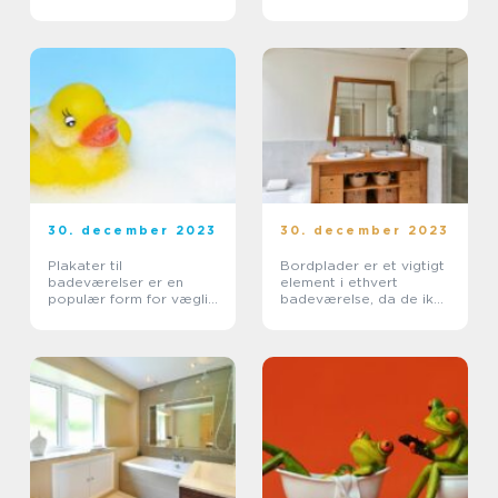
kendt for deres
holdbarhed og
modstandsdygtighed
over for vand og
kemikalier
30. december 2023
30. december 2023
Plakater til
Bordplader er et vigtigt
badeværelser er en
element i ethvert
populær form for væglig
badeværelse, da de ikke
kunst, der tilføjer både
kun skal være
farve og personlighed til
funktionelle, men også
dette vigtige rum i vores
æstetisk tiltalende
hjem