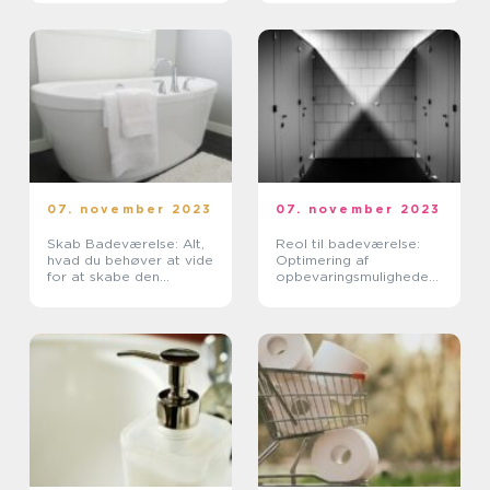
07. november 2023
07. november 2023
Skab Badeværelse: Alt,
Reol til badeværelse:
hvad du behøver at vide
Optimering af
for at skabe den
opbevaringsmuligheder
perfekte oase af ro og
til dit badeværelse
velvære