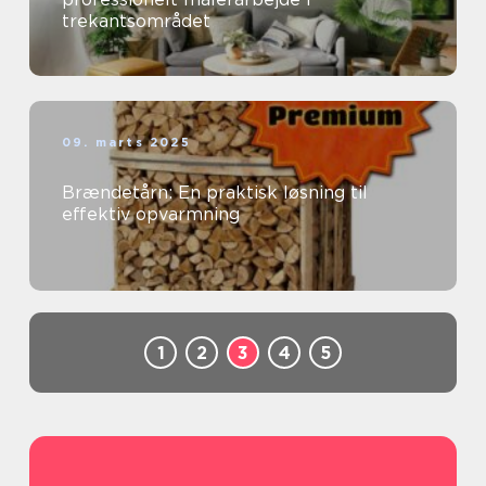
trekantsområdet
09. marts 2025
Brændetårn: En praktisk løsning til
effektiv opvarmning
1
2
3
4
5