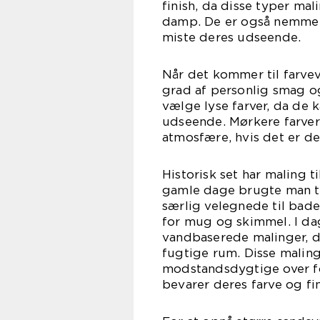
finish, da disse typer ma
damp. De er også nemme a
miste deres udseende.
Når det kommer til farveva
grad af personlig smag o
vælge lyse farver, da de
udseende. Mørkere farver
atmosfære, hvis det er de
Historisk set har maling t
gamle dage brugte man tr
særlig velegnede til bad
for mug og skimmel. I da
vandbaserede malinger, d
fugtige rum. Disse malin
modstandsdygtige over f
bevarer deres farve og fin