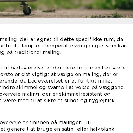
 maling, der er egnet til dette specifikke rum, da
or fugt, damp og temperatursvingninger, som kan
ng på traditionel maling.
 til badeværelse, er der flere ting, man bør være
rste er det vigtigt at vælge en maling, der er
rende, da badeværelset er et fugtigt miljø.
hindre skimmel og svamp i at vokse på væggene.
verveje maling, der er skimmelresistent og
n være med til at sikre et sundt og hygiejnisk
overveje er finishen på malingen. Til
t generelt at bruge en satin- eller halvblank