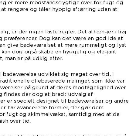
ling er mere modstandsdygtige over for fugt og
t rengøre og tåler hyppig aftørring uden at
lg, er der ingen faste regler. Det afhænger i høj
g præferencer. Dog kan det være en god ide at
 kan give badeværelset et mere rummeligt og lyst
 kan dog også skabe en hyggelig og elegant
t, man er på udkig efter.
il badeværelse udviklet sig meget over tid. I
aditionelle oliebaserede malinger, som ikke var
eværelser på grund af deres modtagelighed over
g findes der dog et bredt udvalg af
er er specielt designet til badeværelser og andre
ger har avancerede formler, der gør dem
or fugt og skimmelvækst, samtidig med at de
ish over tid.