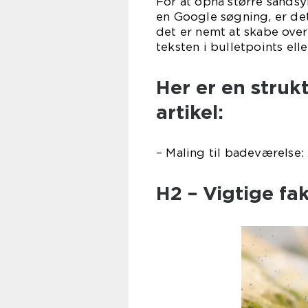
For at opnå større sandsy
en Google søgning, er det
det er nemt at skabe over
teksten i bulletpoints ell
Her er en strukt
artikel:
– Maling til badeværelse:
H2 – Vigtige fa