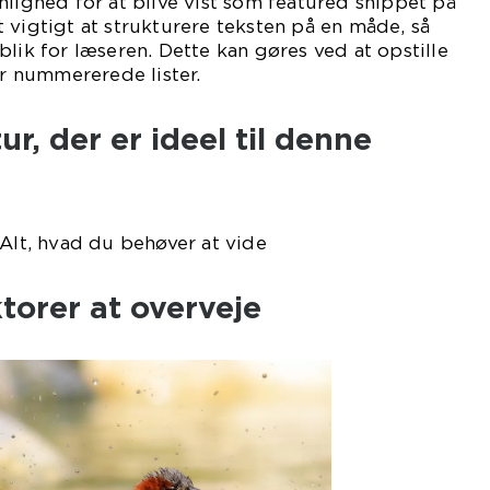
nlighed for at blive vist som featured snippet på
 vigtigt at strukturere teksten på en måde, så
blik for læseren. Dette kan gøres ved at opstille
er nummererede lister.
ur, der er ideel til denne
 Alt, hvad du behøver at vide
ktorer at overveje