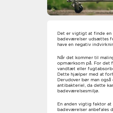
Det er vigtigt at finde en
badeværelser udsættes f
have en negativ indvirkni
Når det kommer til maling
opmærksom på. For det fø
vandtæt eller fugtabsorbe
Dette hjælper med at for
Derudover bør man også o
antibakteriel, da dette ka
badeværelsesmiljø.
En anden vigtig faktor at 
badeværelser anbefales de