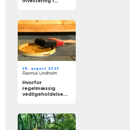
investering i
virksomhedens
udtryk
29. august 2025
Rasmus Lindholm
Hvorfor
regelmæssig
vedligeholdelse
forlænger
boligens levetid