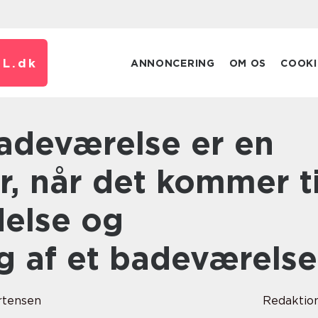
L.
dk
ANNONCERING
OM OS
COOKI
or, når det kommer ti
delse og
g af et badeværelse
rtensen
Redaktio