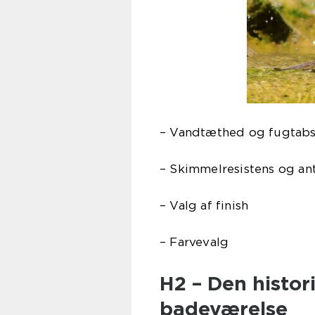
– Vandtæthed og fugtab
– Skimmelresistens og an
– Valg af finish
– Farvevalg
H2 – Den histori
badeværelse