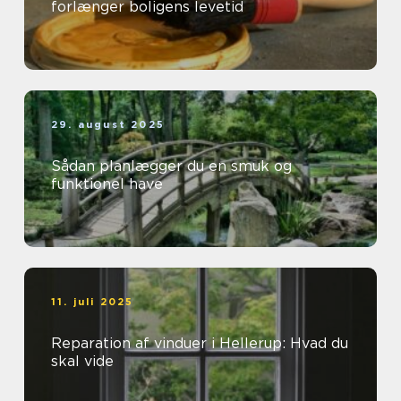
forlænger boligens levetid
29. august 2025
Sådan planlægger du en smuk og
funktionel have
11. juli 2025
Reparation af vinduer i Hellerup: Hvad du
skal vide