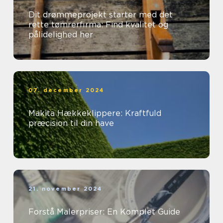
Dit drømmeprojekt starter med det
rette tømrerfirma: Find kvalitet og
pålidelighed her
07. december 2024
Makita Hækkeklippere: Kraftfuld
præcision til din have
21. november 2024
Forstå Malerpriser: En Komplet Guide