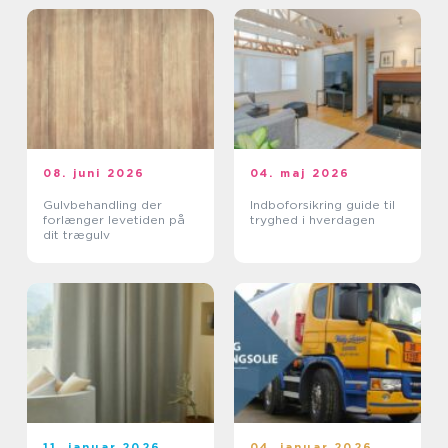
08. juni 2026
04. maj 2026
Gulvbehandling der
Indboforsikring guide til
forlænger levetiden på
tryghed i hverdagen
dit trægulv
11. januar 2026
04. januar 2026