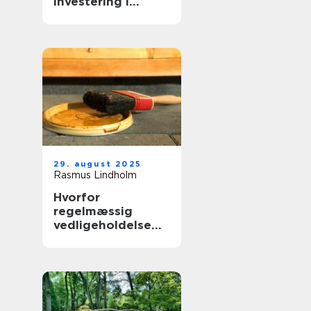
investering i
virksomhedens
udtryk
29. august 2025
Rasmus Lindholm
Hvorfor
regelmæssig
vedligeholdelse
forlænger
boligens levetid