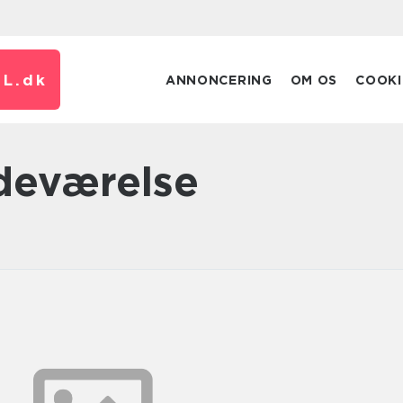
L.
dk
ANNONCERING
OM OS
COOKI
deværelse