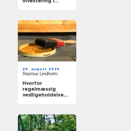
investering i
virksomhedens
udtryk
29. august 2025
Rasmus Lindholm
Hvorfor
regelmæssig
vedligeholdelse
forlænger
boligens levetid