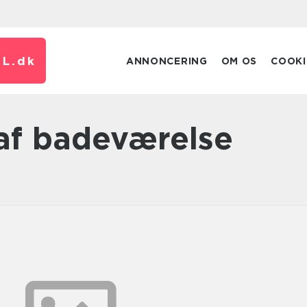
L.
dk
ANNONCERING
OM OS
COOKI
 af badeværelse