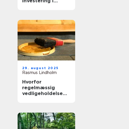
investering i
virksomhedens
udtryk
29. august 2025
Rasmus Lindholm
Hvorfor
regelmæssig
vedligeholdelse
forlænger
boligens levetid