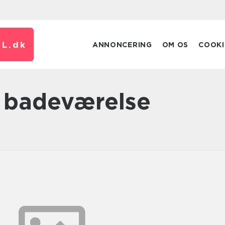
L.
dk
ANNONCERING
OM OS
COOKI
il badeværelse