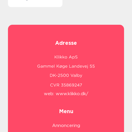
Adresse
web:
www.klikko.dk/
Menu
Annoncering