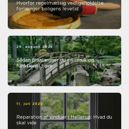
Hvorfor regelmæssig vedligeholdelse
forlænger boligens levetid
29. august 2025
Sådan planlægger du en smuk og
funktionel have
11. juli 2025
Reparation af vinduer i Hellerup: Hvad du
skal vide