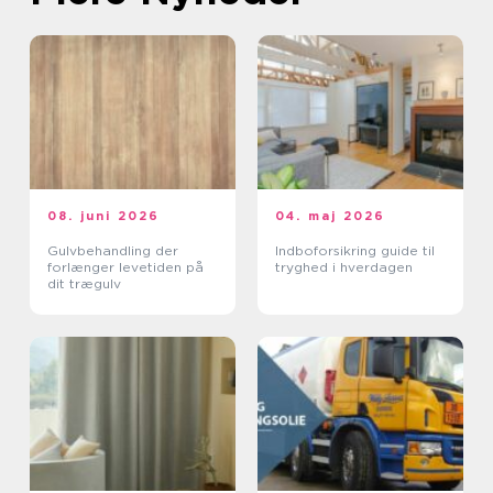
08. juni 2026
04. maj 2026
Gulvbehandling der
Indboforsikring guide til
forlænger levetiden på
tryghed i hverdagen
dit trægulv