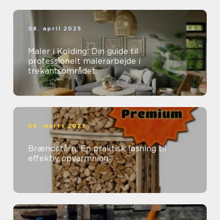
08. april 2025
Maler i Kolding: Din guide til
professionelt malerarbejde i
trekantsområdet
09. marts 2025
Brændetårn: En praktisk løsning til
effektiv opvarmning