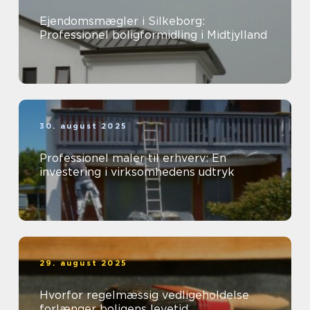
Ejendomsmægler i Silkeborg:
Professionel boligformidling i Midtjylland
30. august 2025
Professionel maler til erhverv: En
investering i virksomhedens udtryk
29. august 2025
Hvorfor regelmæssig vedligeholdelse
forlænger boligens levetid