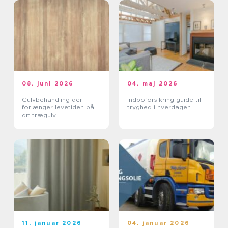
08. juni 2026
04. maj 2026
Gulvbehandling der
Indboforsikring guide til
forlænger levetiden på
tryghed i hverdagen
dit trægulv
11. januar 2026
04. januar 2026