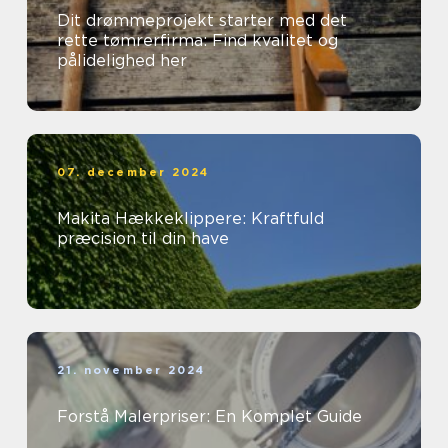
Dit drømmeprojekt starter med det
rette tømrerfirma: Find kvalitet og
pålidelighed her
07. december 2024
Makita Hækkeklippere: Kraftfuld
præcision til din have
21. november 2024
Forstå Malerpriser: En Komplet Guide