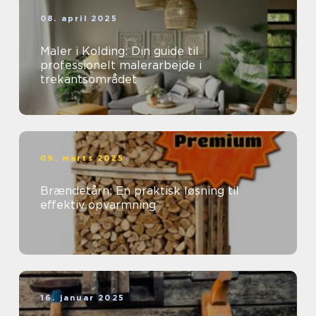
08. april 2025
Maler i Kolding: Din guide til
professionelt malerarbejde i
trekantsområdet
09. marts 2025
Brændetårn: En praktisk løsning til
effektiv opvarmning
16. januar 2025