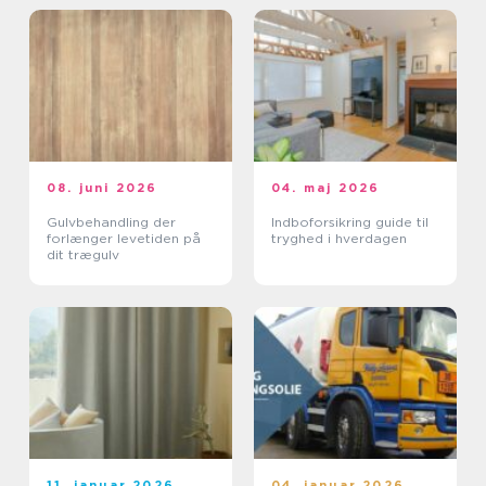
08. juni 2026
04. maj 2026
Gulvbehandling der
Indboforsikring guide til
forlænger levetiden på
tryghed i hverdagen
dit trægulv
11. januar 2026
04. januar 2026