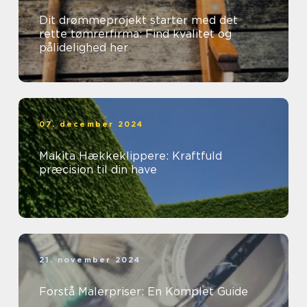
Dit drømmeprojekt starter med det
rette tømrerfirma: Find kvalitet og
pålidelighed her
07. december 2024
Makita Hækkeklippere: Kraftfuld
præcision til din have
21. november 2024
Forstå Malerpriser: En Komplet Guide