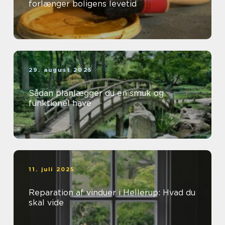
forlænger boligens levetid
29. august 2025
Sådan planlægger du en smuk og
funktionel have
11. juli 2025
Reparation af vinduer i Hellerup: Hvad du
skal vide