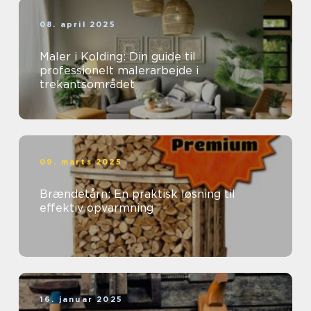
08. april 2025
Maler i Kolding: Din guide til
professionelt malerarbejde i
trekantsområdet
09. marts 2025
Brændetårn: En praktisk løsning til
effektiv opvarmning
16. januar 2025