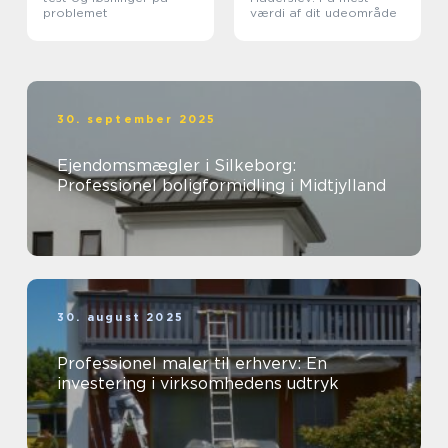
problemet
værdi af dit udeområde
30. september 2025
Ejendomsmægler i Silkeborg:
Professionel boligformidling i Midtjylland
30. august 2025
Professionel maler til erhverv: En
investering i virksomhedens udtryk