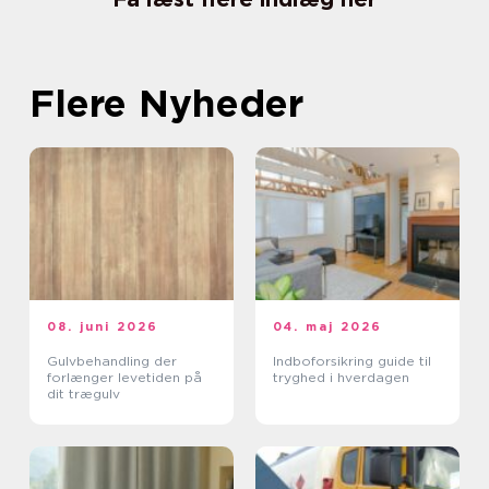
Flere Nyheder
08. juni 2026
04. maj 2026
Gulvbehandling der
Indboforsikring guide til
forlænger levetiden på
tryghed i hverdagen
dit trægulv