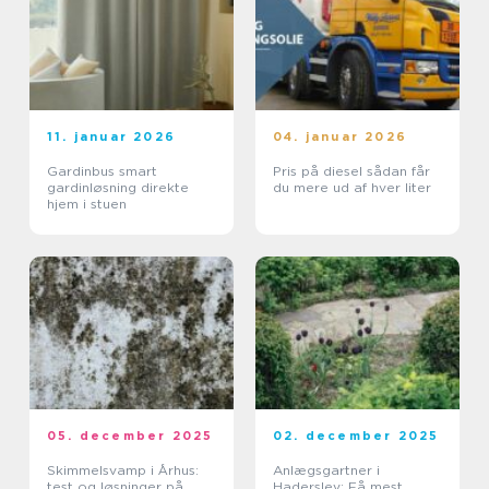
11. januar 2026
04. januar 2026
Gardinbus smart
Pris på diesel sådan får
gardinløsning direkte
du mere ud af hver liter
hjem i stuen
05. december 2025
02. december 2025
Skimmelsvamp i Århus:
Anlægsgartner i
test og løsninger på
Haderslev: Få mest